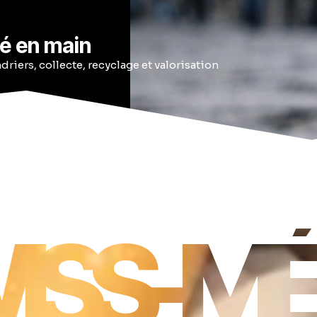
é en main
driers, collecte, recyclage et valorisation
ISS-M