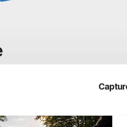
e
Captur