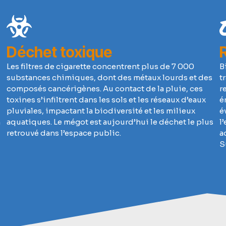
Déchet toxique
Les filtres de cigarette concentrent plus de 7 000
B
substances chimiques, dont des métaux lourds et des
t
composés cancérigènes. Au contact de la pluie, ces
r
toxines s’infiltrent dans les sols et les réseaux d’eaux
é
pluviales, impactant la biodiversité et les milieux
é
n
aquatiques. Le mégot est aujourd’hui le déchet le plus
l
retrouvé dans l’espace public.
a
S