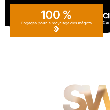
100 %
Cl
Cen
Engagés pour le recyclage des mégots
SW